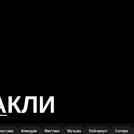
АКЛИ
лассика
Комедия
Мистика
Музыка
Паб-кроул
Сатира