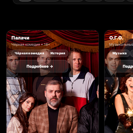
Палачи
О.Г.О.
Чёрная комедия • 18+
Музыкальный 
Чёрная комедия
История
Музыка
Подробнее →
Подр