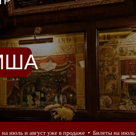
ТР
ИША
уже в продаже
Билеты на июль и август уже в про