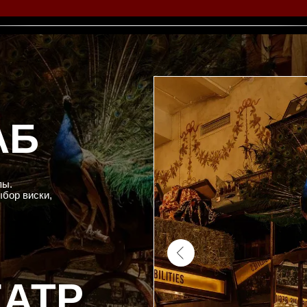
АБ
пы.
ыбор виски,
ЕАТР