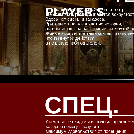
PLAYER’S
Это полноценный иммерсивный театр,
где спектакль разворачивается вокруг гост
Здесь нет сцены и занавеса.
Зрители становятся частью истории,
актёры играют на расстоянии вытянутой р
Живые эмоции, плотный контакт и ощущен
что ты внутри действия,
а не в зале наблюдателей.
СПЕЦ.
Актуальные скидки и выгодные предложе
которые помогут получить
максимум удовольствия от посещения