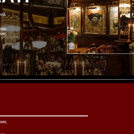
ей.
уки.
ие,
ния,