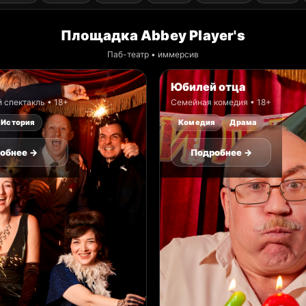
Площадка Abbey Player's
Паб-театр • иммерсив
Юбилей отца
спектакль • 18+
Семейная комедия • 18+
История
Комедия
Драма
обнее →
Подробнее →