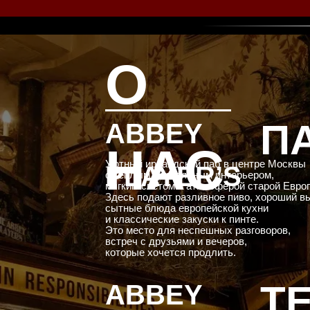
О
П
ABBEY
НАС
Уютный ирландский паб в центре Москвы
PLAYER’S
с тёплым деревянным интерьером,
мягким светом и атмосферой старой Евро
Здесь подают разливное пиво, хороший в
сытные блюда европейской кухни
и классические закуски к пинте.
Это место для неспешных разговоров,
встреч с друзьями и вечеров,
которые хочется продлить.
Т
ABBEY