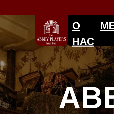
О
М
НАС
AB