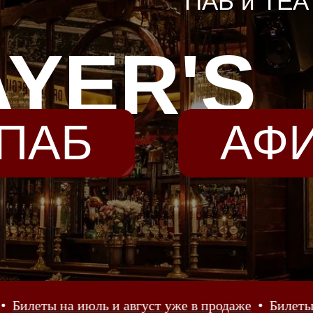
ПАБ и ТЕА
AYER'S
ПАБ
АФ
и август уже в продаже
Билеты на июль и август 