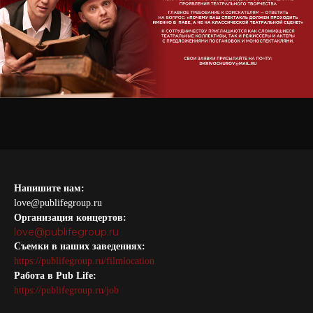
Напишите нам:
love@publifegroup.ru
Организация концертов:
love@publifegroup.ru
Съемки в наших заведениях:
https://publifegroup.ru/filmlocation
Работа в Pub Life:
https://publifegroup.ru/job