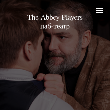
The Abbey Players
паб-театр