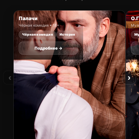
Палачи
О.Г
Чёрная комедия • 18+
Муз
Чёрная комедия
История
М
Подробнее →
‹
›