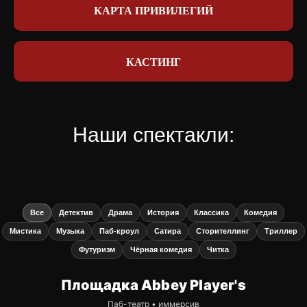
КАРТА ПРИВИЛЕГИЙ
КАСТИНГ
Наши спектакли:
Все
Детектив
Драма
История
Классика
Комедия
Мистика
Музыка
Паб-кроул
Сатира
Сторителлинг
Триллер
Футуризм
Чёрная комедия
Читка
Площадка Abbey Player's
Паб-театр • иммерсив