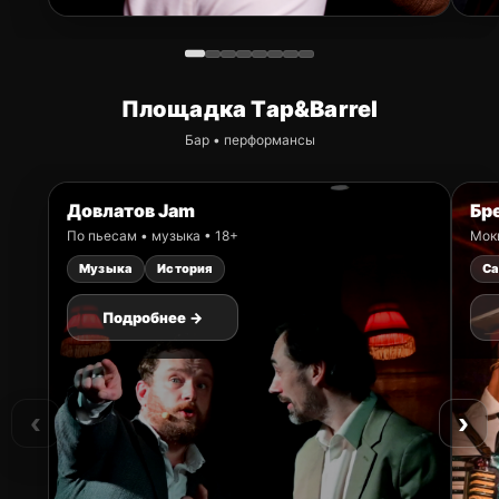
Площадка Tap&Barrel
Бар • перформансы
Довлатов Jam
Бр
По пьесам • музыка • 18+
Мок
Музыка
История
Са
Подробнее →
‹
›