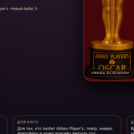
yer's · Новый Арбат, 5
АФИША ВЕЧЕРИНКИ
ДЛЯ КОГО
Д
Для тех, кто любит Abbey Player's, театр, живую
В
атмосферу и хочет красиво закрыть год.
р