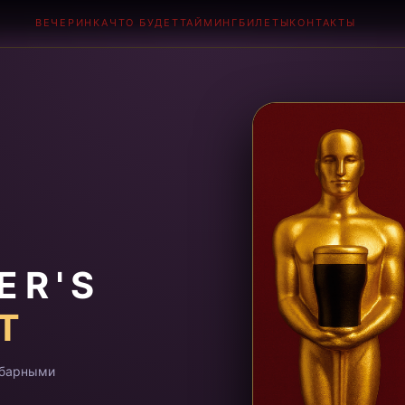
ВЕЧЕРИНКА
ЧТО БУДЕТ
ТАЙМИНГ
БИЛЕТЫ
КОНТАКТЫ
ER'S
T
 барными
.