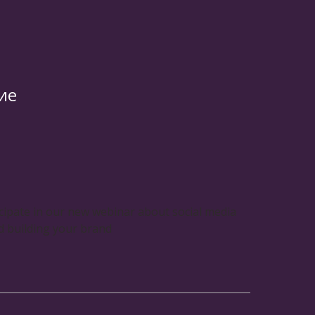
ие
icipate in our new webinar about social media
 building your brand