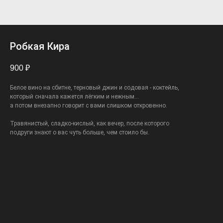
Робкая Кира
900
₽
Белое вино на сбитне, терновый джин и содовая - коктейль,
который сначала кажется лёгким и нежным…
а потом внезапно говорит с вами слишком откровенно.
Травянистый, сладко-кислый, как вечер, после которого
подруги знают о вас чуть больше, чем стоило бы.