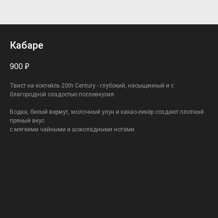
Кабаре
900
₽
Твист на коктейль 20th Century - глубокий, насыщенный и с
благородной сладостью послевкусия.
Водка, белый вермут, молочный улун и какао-ликёр создают плотный
пряный вкус
с мягкими чайными и шоколадными нотами.