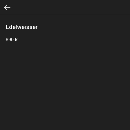
Edelweisser
890
₽